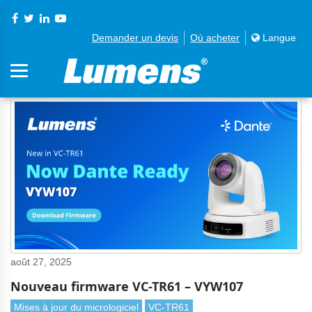
Demander un devis
Où acheter
Langue
août 27, 2025
Nouveau firmware VC-TR61 – VYW107
Mises à jour du micrologiciel
VC-TR61