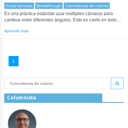
Guías técnicas
Breakthrough
Coincidencia de colores
Es una práctica estándar usar múltiples cámaras para
cambiar entre diferentes ángulos. Esto es cierto en todo
tipo de entornos, desde la producción de estudios y
Aprende más
conferencias, hasta la programación deportiva y musical.
1
Columnista