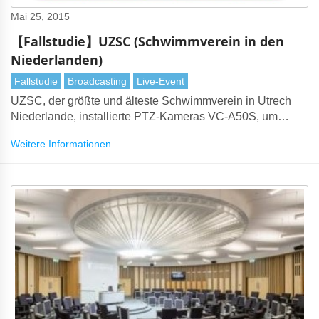
Mai 25, 2015
【Fallstudie】UZSC (Schwimmverein in den
Niederlanden)
Fallstudie
Broadcasting
Live-Event
UZSC, der größte und älteste Schwimmverein in Utrech
Niederlande, installierte PTZ-Kameras VC-A50S, um
Wasserballspiele für Live-Streaming für ein weltweites
Weitere Informationen
Publikum und für Trainingszwecke zu erfassen.