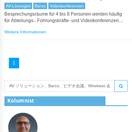
AV-Lösungen
Barco
Videokonferenzen
Besprechungsräume für 4 bis 8 Personen werden häufig
für Abteilungs-, Führungskräfte- und Videokonferenzen
genutzt. Lumens intelligenter Kamera-Tracking-Modus löst
Weitere Informationen
das Problem des automatischen Umschaltens zwischen
einem Display und dem Protagonisten. Es kann auch Auto-
Framing verwenden, um jeden Teilnehmer zu erfassen.
1
Kolumnist